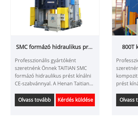
SMC formázó hidraulikus prés
800T 
CE szabvánnyal
h
Professzionális gyártóként
Professzi
szeretnénk Önnek TAITIAN SMC
szeretné
formázó hidraulikus prést kínálni
kompozit
CE-szabvánnyal. A Henan Taitian
prést kín
Heavy Industry Machinery
Henan Ta
Manufacture Co., Ltd. belföldi és
Machiner
Olvass tovább
Kérdés küldése
Olvass 
tengerentúli piaci ügyfelekkel
belföldi 
rendelkezik.
ügyfelekk
Cikkszám: TT-LM4000T
Cikkszám
Fizetés: T/T,L/C
Fizetés: T
A termék származási helye: Kína
A termék 