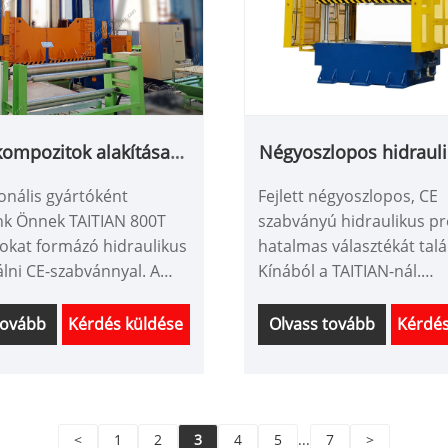
kompozitok alakítása
Négyoszlopos hidrauli
idraulikus prés
CE-szabvánnya
onális gyártóként
Fejlett négyoszlopos, CE
nk Önnek TAITIAN 800T
szabványú hidraulikus p
okat formázó hidraulikus
hatalmas választékát talá
álni CE-szabvánnyal. A
Kínából a TAITIAN-nál.
itian Heavy Industry
Professzionális értékesít
y Manufacture Co., Ltd.
szolgáltatást és megfelel
tovább
Kérdés küldése
Olvass tovább
Kérdés
és tengerentúli piaci
kínál, várja az együttműk
el rendelkezik.
Cikkszám: TT-LM200T
: TT-LM2500T
Fizetés: T/T,L/C
/T,L/C
A termék származási hely
<
1
2
3
4
5
...
7
>
származási helye: Kína
Szín: az ügyfél igényei sze