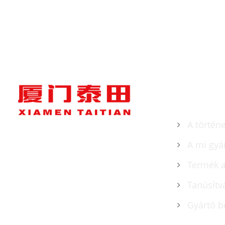
Szín: az ügyfél igényei szerint
Szín: az ü
Szállítási kikötő: Qingdao, Sanghaj
Szállítás
Minimális rendelés: 1 készlet
Minimális
Átfutási idő: 4-5 hónap
Átfutási 
RÓLUNK
A történ
A mi gyá
Termék 
Tanúsítv
Gyártó b