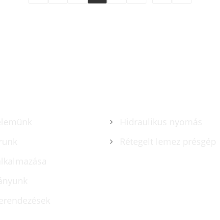
gyfél igényei szerint
Szállítási kikötő: Qingdao
i kikötő: Qingdao, Sanghaj
Minimális rendelés: 1 kés
 rendelés: 1 készlet
Átfutási idő: kb 3-4 hóna
idő: 4-5 hónap
TERMÉKEK
elemünk
Hidraulikus nyomás
runk
Rétegelt lemez présgép
alkalmazása
ányunk
erendezések