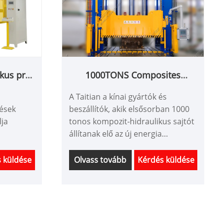
kus prés
1000TONS Composites
l
Hydraulic Press az új energia
A Taitian a kínai gyártók és
jármű akkumulátorhoz
rések
beszállítók, akik elsősorban 1000
lja
tonos kompozit-hidraulikus sajtót
állítanak elő az új energia
és utáni
járművek akkumulátorához, több
ő árat
mint 40 éves gyártók számára,
 küldése
Olvass tovább
Kérdés küldése
ödést.
egyablakos partner/szállító
vagyunk a kulcsfontosságú
iparágakban-például
e: Kína
fémbélyegzés, formázás,
rint
kompozíciós préselés, valamint