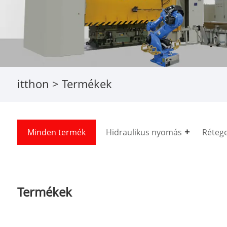
itthon
>
Termékek
Minden termék
Hidraulikus nyomás
Rétege
Termékek