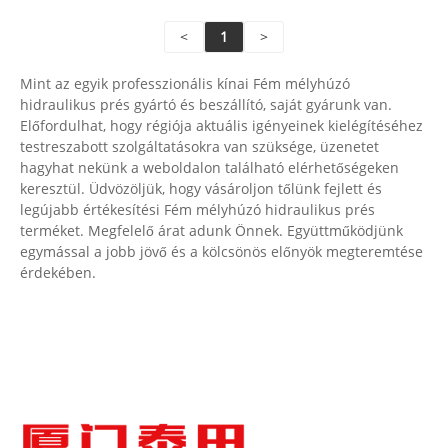
A termék származási helye: Kína
<
1
>
Szín: az ügyfél igényei szerint
Szállítási kikötő: Qingdao, Sanghaj
Mint az egyik professzionális kínai Fém mélyhúzó
Minimális rendelés: 1 készlet
hidraulikus prés gyártó és beszállító, saját gyárunk van.
Átfutási idő: Körülbelül 4 hónap
Előfordulhat, hogy régiója aktuális igényeinek kielégítéséhez
testreszabott szolgáltatásokra van szüksége, üzenetet
hagyhat nekünk a weboldalon található elérhetőségeken
keresztül. Üdvözöljük, hogy vásároljon tőlünk fejlett és
legújabb értékesítési Fém mélyhúzó hidraulikus prés
terméket. Megfelelő árat adunk Önnek. Együttműködjünk
egymással a jobb jövő és a kölcsönös előnyök megteremtése
érdekében.