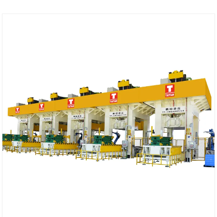
Szállítási kikötő: Xiamen
Min megrendelés: 1 beállított
Átfutási idő: Körülbelül 4 hónap
Komponens: PLC-Siemens Mitsubishi
HMI-Siemens & Weinview