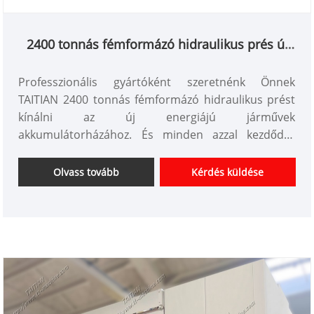
2400 tonnás fémformázó hidraulikus prés új
energiájú jármű akkumulátorházához
Professzionális gyártóként szeretnénk Önnek
TAITIAN 2400 tonnás fémformázó hidraulikus prést
kínálni az új energiájú járművek
akkumulátorházához. És minden azzal kezdődik,
hogy szoros együttműködést alakítunk ki Önnel.
Cikkszám: TT-LM2400T/LS
Olvass tovább
Kérdés küldése
Fizetés: T/T,L/C
A termék származási helye: Kína
Szín: az ügyfél igényei szerint
Szállítási kikötő: Qingdao, Sanghaj
Minimális rendelés: 1 készlet
Átfutási idő: kb 4 hónap