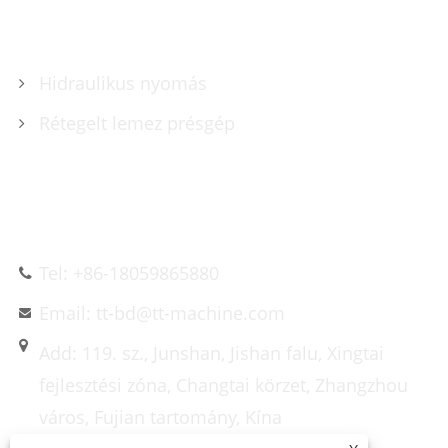
TERMÉKEK
Hidraulikus nyomás
Rétegelt lemez présgép
LÉPJEN KAPCSOLATBA VELÜNK
Tel: +86-18059865880
Email: tt-bd@tt-machine.com
Add: 119. sz., Junshan, Jishan falu, Xingtai
fejlesztési zóna, Changtai körzet, Zhangzhou
város, Fujian tartomány, Kína