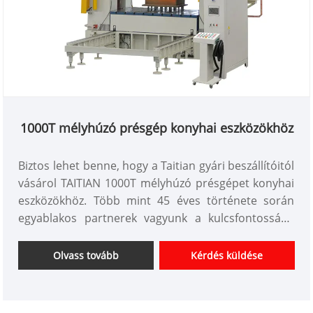
1000T mélyhúzó présgép konyhai eszközökhöz
Biztos lehet benne, hogy a Taitian gyári beszállítóitól
vásárol TAITIAN 1000T mélyhúzó présgépet konyhai
eszközökhöz. Több mint 45 éves története során
egyablakos partnerek vagyunk a kulcsfontosságú
iparágakban – mint például a kompozitok sajtolása,
fémbélyegzés, alakítás, préselés és kovácsolás,
Olvass tovább
Kérdés küldése
valamint az acél, alumínium és egyéb fémgyártás.
Cikkszám: TT-LM1000T/LS
Fizetés: T/T,L/C