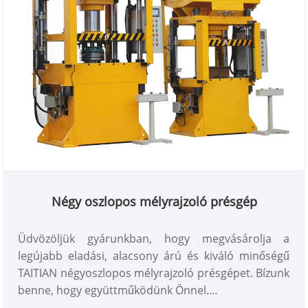
Négy oszlopos mélyrajzoló présgép
Üdvözöljük gyárunkban, hogy megvásárolja a
legújabb eladási, alacsony árú és kiváló minőségű
TAITIAN négyoszlopos mélyrajzoló présgépet. Bízunk
benne, hogy együttműködünk Önnel.
Cikkszám: TT-LM100T