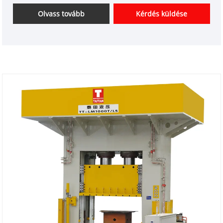
Fizetés: T/T,L/C
Olvass tovább
Kérdés küldése
A termék származási helye: Kína
Szín: az ügyfél igényei szerint
Szállítási kikötő: Qingdao, Sanghaj
Minimális rendelés: 1 készlet
Átfutási idő: kb 3-4 hónap