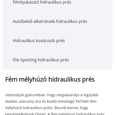
Fémlyukasztó hidraulikus prés
Autóbelső alkatrészek hidraulikus prés
Hidraulikus kovácsoló prés
Die Spotting hidraulikus prés
Fém mélyhúzó hidraulikus prés
Üdvözöljük gyárunkban, hogy megvásárolja a legújabb
eladási, alacsony árú és kiváló minőségű TAITIAN fém
mélyhúzó hidraulikus prést. Bízunk benne, hogy
együttműködünk Önnel. A fém mélyhúzó hidraulikus prés