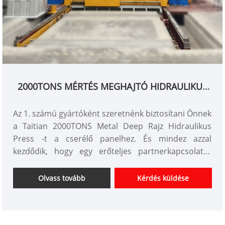
2000TONS MÉRTÉS MEGHAJTÓ HIDRAULIKUS
Prés
Az 1. számú gyártóként szeretnénk biztosítani Önnek
a Taitian 2000TONS Metal Deep Rajz Hidraulikus
Press -t a cserélő panelhez. És mindez azzal
kezdődik, hogy egy erőteljes partnerkapcsolatot
tervez veled.
Tételszám: TT-LM2000T/LS
Olvass tovább
Kérdés küldése
Fizetés: T/T, L/C
Termék eredete: Kína
Szín: Az ügyfél követelménye szerint