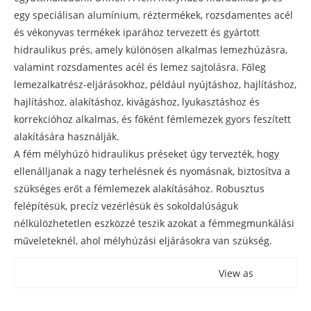
egy speciálisan alumínium, réztermékek, rozsdamentes acél
és vékonyvas termékek iparához tervezett és gyártott
hidraulikus prés, amely különösen alkalmas lemezhúzásra,
valamint rozsdamentes acél és lemez sajtolásra. Főleg
lemezalkatrész-eljárásokhoz, például nyújtáshoz, hajlításhoz,
hajlításhoz, alakításhoz, kivágáshoz, lyukasztáshoz és
korrekcióhoz alkalmas, és főként fémlemezek gyors feszített
alakítására használják.
A fém mélyhúzó hidraulikus préseket úgy tervezték, hogy
ellenálljanak a nagy terhelésnek és nyomásnak, biztosítva a
szükséges erőt a fémlemezek alakításához. Robusztus
felépítésük, precíz vezérlésük és sokoldalúságuk
nélkülözhetetlen eszközzé teszik azokat a fémmegmunkálási
műveleteknél, ahol mélyhúzási eljárásokra van szükség.
View as