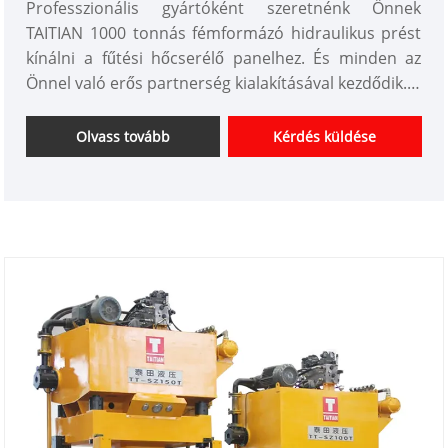
Professzionális gyártóként szeretnénk Önnek
TAITIAN 1000 tonnás fémformázó hidraulikus prést
kínálni a fűtési hőcserélő panelhez. És minden az
Önnel való erős partnerség kialakításával kezdődik.
Cikkszám: TT-LM10000T/LS
Fizetés: T/T,L/C
Olvass tovább
Kérdés küldése
A termék származási helye: Kína
Szín: az ügyfél igényei szerint
Szállítási kikötő: Qingdao, Sanghaj
Minimális rendelés: 1 készlet
Átfutási idő: kb 4 hónap