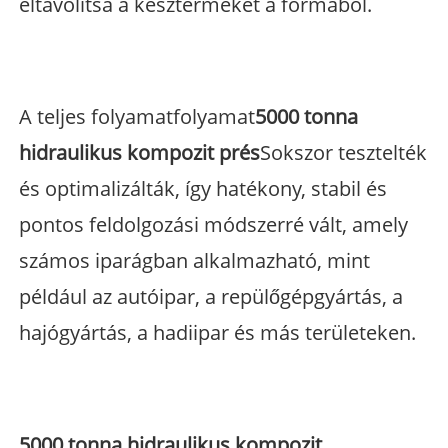
eltávolítsa a készterméket a formából.
A teljes folyamatfolyamat
5000 tonna
hidraulikus kompozit prés
Sokszor tesztelték
és optimalizálták, így hatékony, stabil és
pontos feldolgozási módszerré vált, amely
számos iparágban alkalmazható, mint
például az autóipar, a repülőgépgyártás, a
hajógyártás, a hadiipar és más területeken.
5000 tonna hidraulikus kompozit