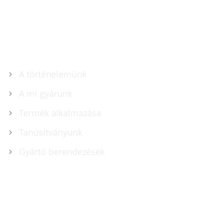
RÓLUNK
A történelemünk
A mi gyárunk
Termék alkalmazása
Tanúsítványunk
Gyártó berendezések
TERMÉKEK