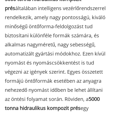
prés
általában intelligens vezérlőrendszerrel
rendelkezik, amely nagy pontosságú, kiváló
minőségű öntőforma-feldolgozást tud
biztosítani különféle formák számára, és
alkalmas nagyméretű, nagy sebességű,
automatizált gyártási módokhoz. Ezen kívül
nyomást és nyomáscsökkentést is tud
végezni az igények szerint. Egyes összetett
formájú öntőformák esetében az anyagra
nehezedő nyomást időben be lehet állítani
az öntési folyamat során. Röviden, a
5000
tonna hidraulikus kompozit prés
egy