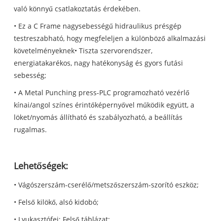
való könnyű csatlakoztatás érdekében.
• Ez a C Frame nagysebességű hidraulikus présgép
testreszabható, hogy megfeleljen a különböző alkalmazási
követelményeknek• Tiszta szervorendszer,
energiatakarékos, nagy hatékonyság és gyors futási
sebesség;
• A Metal Punching press-PLC programozható vezérlő
kínai/angol színes érintőképernyővel működik együtt, a
löket/nyomás állítható és szabályozható, a beállítás
rugalmas.
Lehetőségek:
• Vágószerszám-cserélő/metszőszerszám-szorító eszköz;
• Felső kilökő, alsó kidobó;
• Lyukasztófej; Felső táblázat;