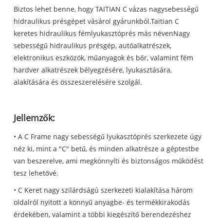
Biztos lehet benne, hogy TAITIAN C vázas nagysebességű
hidraulikus présgépet vásárol gyárunkból.Taitian C
keretes hidraulikus fémlyukasztóprés más néven
Nagy
sebességű hidraulikus présgép, autóalkatrészek,
elektronikus eszközök, műanyagok és bőr, valamint fém
hardver alkatrészek bélyegzésére, lyukasztására,
alakítására és összeszerelésére szolgál.
Jellemzők:
• A C Frame nagy sebességű lyukasztóprés szerkezete úgy
néz ki, mint a "C" betű, és minden alkatrésze a géptestbe
van beszerelve, ami megkönnyíti és biztonságos működést
tesz lehetővé.
• C Keret nagy szilárdságú szerkezeti kialakítása három
oldalról nyitott a könnyű anyagbe- és termékkirakodás
érdekében, valamint a többi kiegészítő berendezéshez