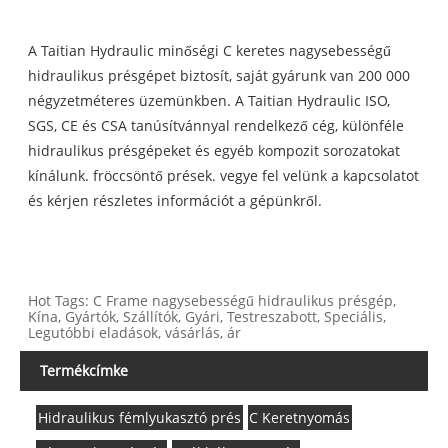
A Taitian Hydraulic minőségi C keretes nagysebességű
hidraulikus présgépet biztosít, saját gyárunk van 200 000
négyzetméteres üzemünkben. A Taitian Hydraulic ISO,
SGS, CE és CSA tanúsítvánnyal rendelkező cég, különféle
hidraulikus présgépeket és egyéb kompozit sorozatokat
kínálunk. fröccsöntő prések. vegye fel velünk a kapcsolatot
és kérjen részletes információt a gépünkről.
Hot Tags: C Frame nagysebességű hidraulikus présgép,
Kína, Gyártók, Szállítók, Gyári, Testreszabott, Speciális,
Legutóbbi eladások, vásárlás, ár
Termékcímke
Hidraulikus fémlyukasztó prés
C Keretnyomás