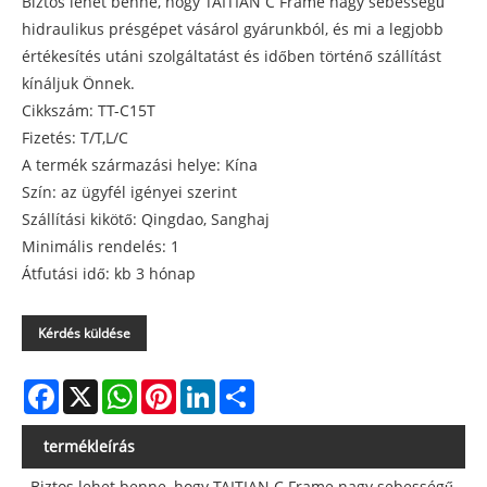
Biztos lehet benne, hogy TAITIAN C Frame nagy sebességű
hidraulikus présgépet vásárol gyárunkból, és mi a legjobb
értékesítés utáni szolgáltatást és időben történő szállítást
kínáljuk Önnek.
Cikkszám: TT-C15T
Fizetés: T/T,L/C
A termék származási helye: Kína
Szín: az ügyfél igényei szerint
Szállítási kikötő: Qingdao, Sanghaj
Minimális rendelés: 1
Átfutási idő: kb 3 hónap
Kérdés küldése
Facebook
X
WhatsApp
Pinterest
LinkedIn
Share
termékleírás
Biztos lehet benne, hogy TAITIAN C Frame nagy sebességű