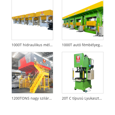
1000T hidraulikus mélyhúzó prés
1000T autó fémbélyegző vonal
1200TONS nagy szilárdságú acél forró bélyegző vonal
20T C típusú Lyukasztóprés