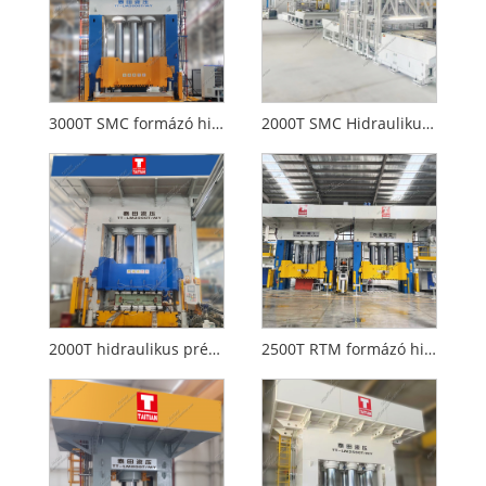
3000T SMC formázó hidraulikus prés Auomotive számára
2000T SMC Hidraulikus sajtó képződése CE szabványtal
2000T hidraulikus préskompozitok az autóipari belső terekhez
2500T RTM formázó hidraulikus prés CE-szabvánnyal