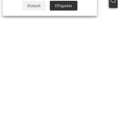
Elutasít
Elfogadás
RÓLUNK
A történelemünk