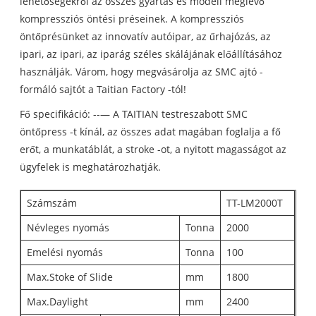
lehetőségekről az összes gyártás és modell meglévő
kompressziós öntési préseinek. A kompressziós
öntőprésünket az innovatív autóipar, az űrhajózás, az
ipari, az ipari, az iparág széles skálájának előállításához
használják. Várom, hogy megvásárolja az SMC ajtó -
formáló sajtót a Taitian Factory -tól!
Fő specifikáció: --— A TAITIAN testreszabott SMC
öntőpress -t kínál, az összes adat magában foglalja a fő
erőt, a munkatáblát, a stroke -ot, a nyitott magasságot az
ügyfelek is meghatározhatják.
Számszám
TT-LM2000T
Névleges nyomás
Tonna
2000
Emelési nyomás
Tonna
100
Max.Stoke of Slide
mm
1800
Max.Daylight
mm
2400