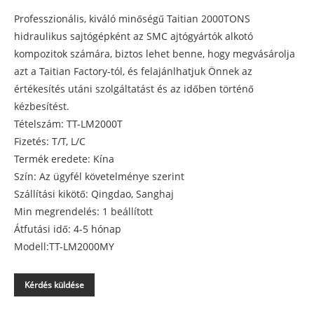
Professzionális, kiváló minőségű Taitian 2000TONS
hidraulikus sajtógépként az SMC ajtógyártók alkotó
kompozitok számára, biztos lehet benne, hogy megvásárolja
azt a Taitian Factory-tól, és felajánlhatjuk Önnek az
értékesítés utáni szolgáltatást és az időben történő
kézbesítést.
Tételszám: TT-LM2000T
Fizetés: T/T, L/C
Termék eredete: Kína
Szín: Az ügyfél követelménye szerint
Szállítási kikötő: Qingdao, Sanghaj
Min megrendelés: 1 beállított
Átfutási idő: 4-5 hónap
Modell:TT-LM2000MY
Kérdés küldése