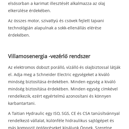
elsősorban a karimat illesztését alkalmazza az olaj
elkerülése érdekében.
Az összes motor, szivattyú és csövek fejlett tajvani
technológián alapulnak a sokk-ellenállás elérése
érdekében.
Villamosenergia -vezérlő rendszer
Az elektromos dobozt porálló, vízálló és olajbiztossal látják
el. Adja meg a Schneider Electric egységeket a kiváló
minőség biztosítása érdekében. Minden egység a kiváló
minőség biztosítása érdekében. Minden egység címkével
rendelkezik, ezért egyértelmű azonosítani és könnyen
karbantartani.
A Taitian Hydraulic egy ISO, SGS, CE és CSA tanúsítvánnyal
rendelkező vállalat, különféle hidraulikus sajtógépet és
más kompozit öntőpréseket kínálunk Önnek. Szeretne