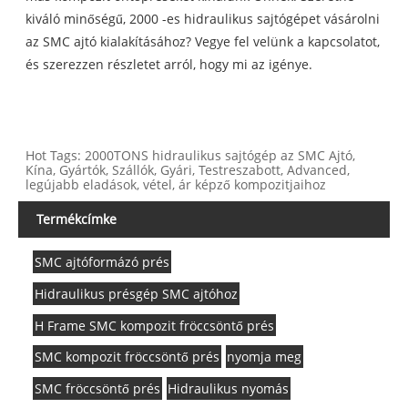
kiváló minőségű, 2000 -es hidraulikus sajtógépet vásárolni
az SMC ajtó kialakításához? Vegye fel velünk a kapcsolatot,
és szerezzen részletet arról, hogy mi az igénye.
Hot Tags: 2000TONS hidraulikus sajtógép az SMC Ajtó,
Kína, Gyártók, Szállók, Gyári, Testreszabott, Advanced,
legújabb eladások, vétel, ár képző kompozitjaihoz
Termékcímke
SMC ajtóformázó prés
Hidraulikus présgép SMC ajtóhoz
H Frame SMC kompozit fröccsöntő prés
SMC kompozit fröccsöntő prés
nyomja meg
SMC fröccsöntő prés
Hidraulikus nyomás