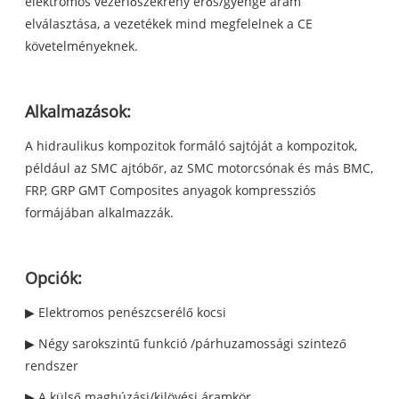
elektromos vezérlőszekrény erős/gyenge áram
elválasztása, a vezetékek mind megfelelnek a CE
követelményeknek.
Alkalmazások:
A hidraulikus kompozitok formáló sajtóját a kompozitok,
például az SMC ajtóbőr, az SMC motorcsónak és más BMC,
FRP, GRP GMT Composites anyagok kompressziós
formájában alkalmazzák.
Opciók:
▶ Elektromos penészcserélő kocsi
▶ Négy sarokszintű funkció /párhuzamossági szintező
rendszer
▶ A külső maghúzási/kilövési áramkör