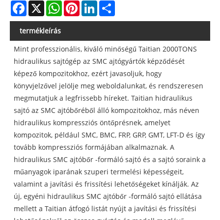
Facebook
X
WhatsApp
Pinterest
LinkedIn
Share
termékleírás
Mint professzionális, kiváló minőségű Taitian 2000TONS
hidraulikus sajtógép az SMC ajtógyártók képződését
képező kompozitokhoz, ezért javasoljuk, hogy
könyvjelzővel jelölje meg weboldalunkat, és rendszeresen
megmutatjuk a legfrissebb híreket. Taitian hidraulikus
sajtó az SMC ajtóbőréből álló kompozitokhoz, más néven
hidraulikus kompressziós öntőprésnek, amelyet
kompozitok, például SMC, BMC, FRP, GRP, GMT, LFT-D és így
tovább kompressziós formájában alkalmaznak. A
hidraulikus SMC ajtóbőr -formáló sajtó és a sajtó soraink a
műanyagok iparának szuperi termelési képességeit,
valamint a javítási és frissítési lehetőségeket kínálják. Az
új, egyéni hidraulikus SMC ajtóbőr -formáló sajtó ellátása
mellett a Taitian átfogó listát nyújt a javítási és frissítési