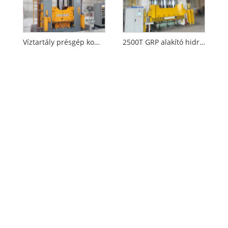
Víztartály présgép kompozitokhoz
2500T GRP alakító hidraulikus présgép