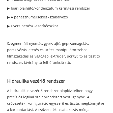
▶ Ipari olajhűtő/kondenzátum keringési rendszer
▶ A penészhőmérséklet -szabályozó
▶ Gyors penész -szorítóeszköz
Szegmentált nyomás, gyors ajtó, gépcsomagolás,
porszívózás, etetés és ürítés manipulátor/robot,
filmszakadás és vágógép, extruder, porgyűjtő és tisztító
rendszer, távirányító felhőfunkció stb.
Hidraulika vezérlő rendszer
A hidraulikus vezérlő rendszer alapkivitelben nagy
precíziós logikai szeleprendszert vesz igénybe. A
csővezeték -konfiguráció egyszerű és tiszta, megkönnyítve
a karbantartást. A csővezeték -csatlakozás módja