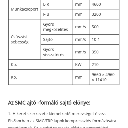
L-R
mm
4600
Munkacsoport
F-B
mm
3200
Gyors
mm/s
500
megközelítés
Csúszási
Sajtó
mm/s
10-1
sebesség
Gyors
mm/s
350
visszatérés
Kb.
KW
210
9660 × 4960
Kb.
mm
× 11410
Az SMC ajtó -formáló sajtó előnye:
1. H keret szerkezete kiemelkedő merevséget élvez.
Elsősorban az SMC/FRP lapok kompressziós formázására
vonatkoznak. Ez a sajtó sorozata elérte a nemzetközi