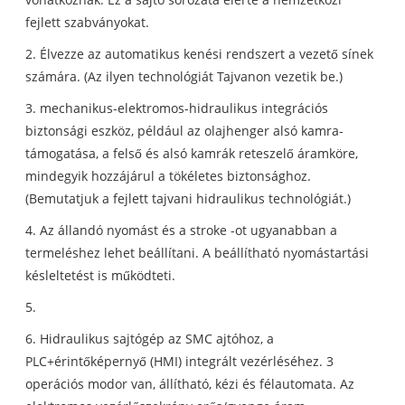
fejlett szabványokat.
2. Élvezze az automatikus kenési rendszert a vezető sínek
számára. (Az ilyen technológiát Tajvanon vezetik be.)
3. mechanikus-elektromos-hidraulikus integrációs
biztonsági eszköz, például az olajhenger alsó kamra-
támogatása, a felső és alsó kamrák reteszelő áramköre,
mindegyik hozzájárul a tökéletes biztonsághoz.
(Bemutatjuk a fejlett tajvani hidraulikus technológiát.)
4. Az állandó nyomást és a stroke -ot ugyanabban a
termeléshez lehet beállítani. A beállítható nyomástartási
késleltetést is működteti.
5.
6. Hidraulikus sajtógép az SMC ajtóhoz, a
PLC+érintőképernyő (HMI) integrált vezérléséhez. 3
operációs modor van, állítható, kézi és félautomata. Az